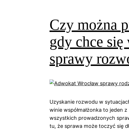
Czy można pr
gdy chce się
sprawy rozw
Uzyskanie rozwodu w sytuacjac
winie współmałżonka to jeden z
wszystkich prowadzonych spra
tu, że sprawa może toczyć się d