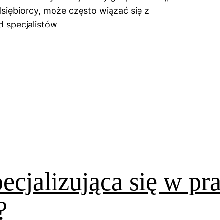
siębiorcy, może często wiązać się z
d specjalistów.
pecjalizująca się w p
?