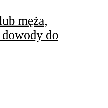
lub męża,
ć dowody do