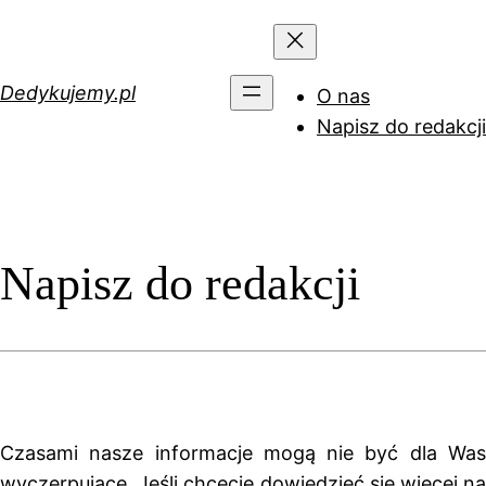
Przejdź
do
treści
Dedykujemy.pl
O nas
Napisz do redakcji
Napisz do redakcji
Czasami nasze informacje mogą nie być dla Was
wyczerpujące. Jeśli chcecie dowiedzieć się więcej na