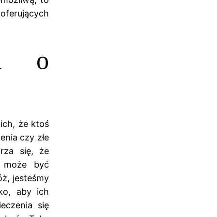
oferujących
i o
ich, że ktoś
enia czy złe
rza się, że
a może być
óż, jesteśmy
ko, aby ich
eczenia się