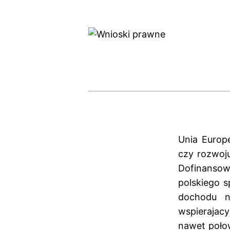
Unia Europe
czy rozwoj
Dofinansow
polskiego s
dochodu n
wspierajacy
nawet połow