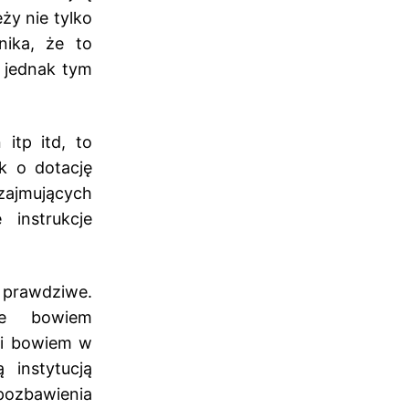
ży nie tylko
nika, że to
ę jednak tym
itp itd, to
k o dotację
 zajmujących
instrukcje
prawdziwe.
je bowiem
wi bowiem w
 instytucją
pozbawienia