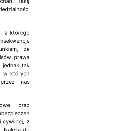
echań. Taką
edzialności
, z którego
onsekwencje
unkiem, że
pisów prawa
t jednak tak
, w których
 przez nas
kowe oraz
bezpieczeń
 cywilnej, z
. Należą do