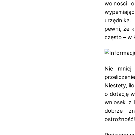
wolności 
wypełniają
urzędnika
pewni, że k
często – w 
Nie mniej
przeliczeni
Niestety, i
o dotację w
wniosek z 
dobrze zn
ostrożność!
Podsumowują