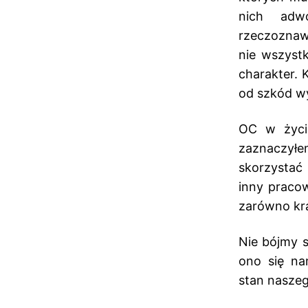
nich adwo
rzeczoznaw
nie wszyst
charakter. 
od szkód w
OC w życi
zaznaczyłe
skorzystać
inny praco
zarówno kr
Nie bójmy 
ono się na
stan naszeg