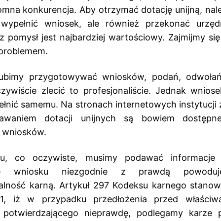
romna konkurencja. Aby otrzymać dotację unijną, nale
wypełnić wniosek, ale również przekonać urzęd
z pomysł jest najbardziej wartościowy. Zajmijmy si
problemem.
 lubimy przygotowywać wniosków, podań, odwołań 
ywiście zlecić to profesjonaliście. Jednak wniose
nić samemu. Na stronach internetowych instytucji
nawaniem dotacji unijnych są bowiem dostępne 
a wniosków.
u, co oczywiste, musimy podawać informacje 
nie wniosku niezgodnie z prawdą powodu
alność karną. Artykuł 297 Kodeksu karnego stano
 1, iż w przypadku przedłożenia przed właściwą
potwierdzającego nieprawdę, podlegamy karze 