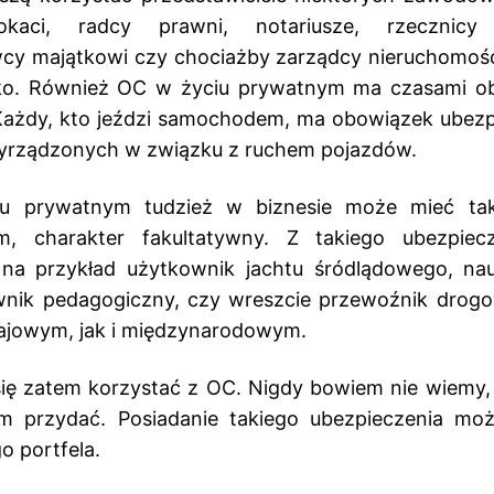
kaci, radcy prawni, notariusze, rzecznicy 
cy majątkowi czy chociażby zarządcy nieruchomości
ko. Również OC w życiu prywatnym ma czasami 
Każdy, kto jeździ samochodem, ma obowiązek ubezp
yrządzonych w związku z ruchem pojazdów.
u prywatnym tudzież w biznesie może mieć takż
m, charakter fakultatywny. Z takiego ubezpie
 na przykład użytkownik jachtu śródlądowego, nau
wnik pedagogiczny, czy wreszcie przewoźnik drog
ajowym, jak i międzynarodowym.
się zatem korzystać z OC. Nigdy bowiem nie wiemy,
m przydać. Posiadanie takiego ubezpieczenia mo
o portfela.