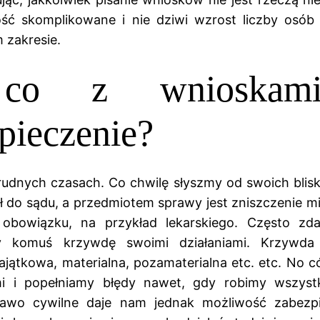
ość skomplikowane i nie dziwi wzrost liczby osób 
m zakresie.
co z wnioskam
pieczenie?
udnych czasach. Co chwilę słyszmy od swoich blisk
 do sądu, a przedmiotem sprawy jest zniszczenie mi
obowiązku, na przykład lekarskiego. Często zda
y komuś krzywdę swoimi działaniami. Krzywd
ajątkowa, materialna, pozamaterialna etc. etc. No c
mi i popełniamy błędy nawet, gdy robimy wszyst
rawo cywilne daje nam jednak możliwość zabezpi