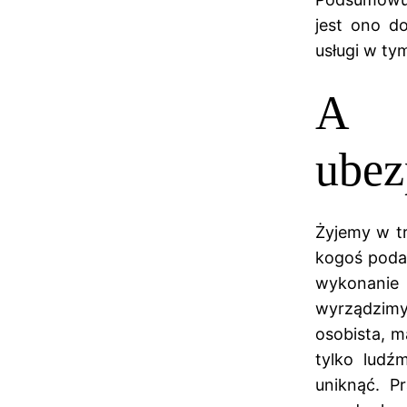
jest ono d
usługi w ty
A 
ubez
Żyjemy w tr
kogoś podał
wykonanie 
wyrządzim
osobista, m
tylko ludź
uniknąć. P