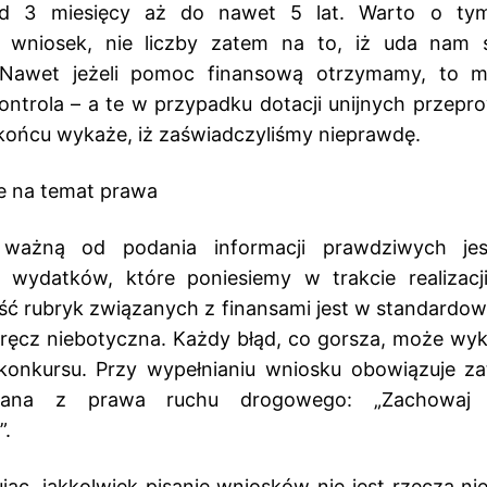
od 3 miesięcy aż do nawet 5 lat. Warto o tym
c wniosek, nie liczby zatem na to, iż uda nam 
. Nawet jeżeli pomoc finansową otrzymamy, to 
ontrola – a te w przypadku dotacji unijnych przep
końcu wykaże, iż zaświadczyliśmy nieprawdę.
 ważną od podania informacji prawdziwych jes
e wydatków, które poniesiemy w trakcie realizacji
lość rubryk związanych z finansami jest w standard
ręcz niebotyczna. Każdy błąd, co gorsza, może wy
konkursu. Przy wypełnianiu wniosku obowiązuje z
ana z prawa ruchu drogowego: „Zachowaj 
”.
c, jakkolwiek pisanie wniosków nie jest rzeczą ni