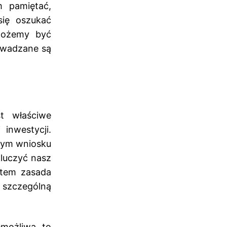
 pamiętać,
się oszukać
możemy być
rowadzane są
t właściwe
 inwestycji.
owym wniosku
kluczyć nasz
atem zasada
szczególną
emożliwą, to