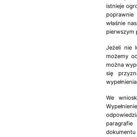
istnieje og
poprawnie 
właśnie nas
pierwszym 
Jeżeli nie
możemy ocz
można wypeł
się przyz
wypełnieni
We wniosk
Wypełnie
odpowiedzi
paragrafie
dokumentu 