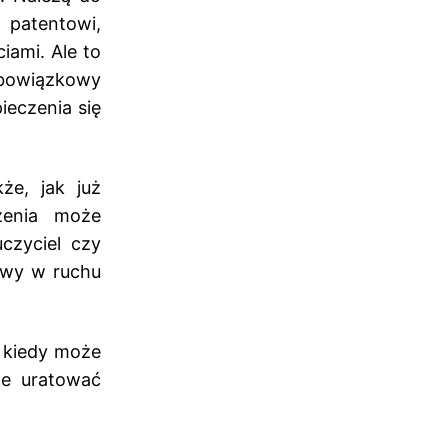
patentowi,
ami. Ale to
obowiązkowy
ieczenia się
e, jak już
czenia może
czyciel czy
owy w ruchu
 kiedy może
że uratować