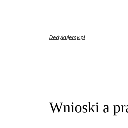
Przejdź
do
treści
Dedykujemy.pl
Wnioski a pr