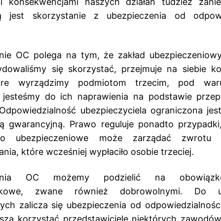
i konsekwencjami naszych działań tudzież zani
ą jest skorzystanie z ubezpieczenia od odpowi
nie OC polega na tym, że zakład ubezpieczeniowy
ydowaliśmy się skorzystać, przejmuje na siebie k
óre wyrządzimy podmiotom trzecim, pod war
 jesteśmy do ich naprawienia na podstawie prze
Odpowiedzialność ubezpieczyciela ograniczona jes
 gwarancyjną. Prawo reguluje ponadto przypadki
wo ubezpieczeniowe może zarządać zwrotu
ia, które wcześniej wypłaciło osobie trzeciej.
zenia OC możemy podzielić na obowiąz
zkowe, zwane również dobrowolnymi. Do u
nych zalicza się ubezpieczenia od odpowiedzialności
szą korzystać przedstawiciele niektórych zawodów