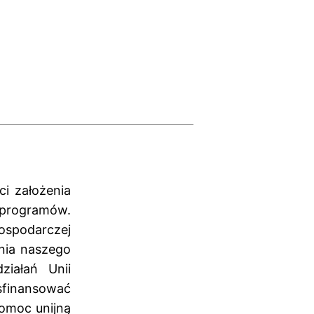
ci założenia
 programów.
ospodarczej
ania naszego
iałań Unii
 sfinansować
pomoc unijną