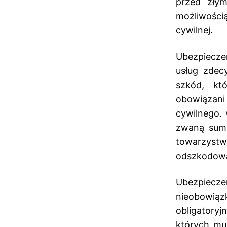
przed złym
możliwości
cywilnej.
Ubezpiecze
usług zdec
szkód, kt
obowiązani
cywilnego. 
zwaną sumą
towarzyst
odszkodowan
Ubezpiec
nieobowią
obligatoryj
których mu