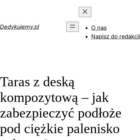
Przejdź
do
treści
Dedykujemy.pl
O nas
Napisz do redakcji
Taras z deską
kompozytową – jak
zabezpieczyć podłoże
pod ciężkie palenisko