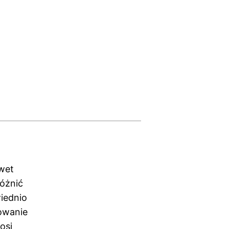
wet
różnić
wiednio
owanie
osi