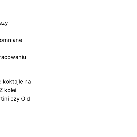
ezy
pomniane
racowaniu
 koktajle na
Z kolei
tini czy Old