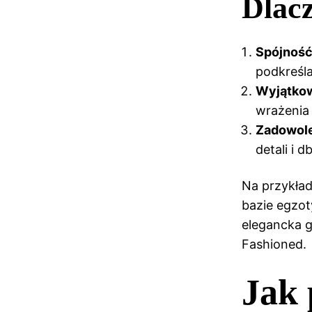
Dlacz
Spójność
podkreślaj
Wyjątkow
wrażenia 
Zadowole
detali i 
Na przykład
bazie egzot
elegancka g
Fashioned.
Jak 