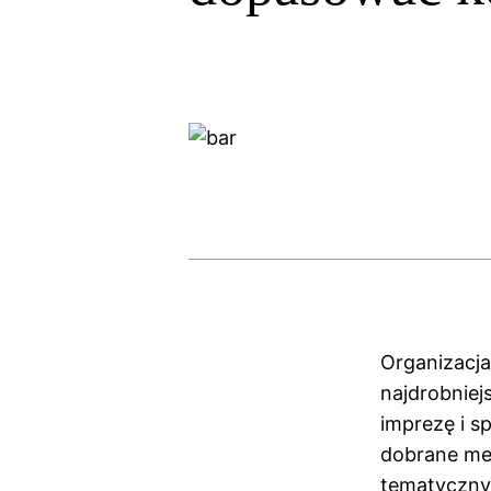
Organizacj
najdrobniej
imprezę i s
dobrane me
tematycznyc