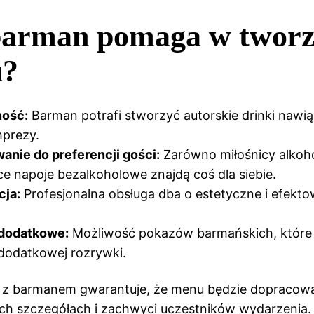
barman pomaga w tworz
u?
ość:
Barman potrafi stworzyć autorskie drinki nawi
mprezy.
anie do preferencji gości:
Zarówno miłośnicy alkohol
ce napoje bezalkoholowe znajdą coś dla siebie.
cja:
Profesjonalna obsługa dba o estetyczne i efekt
 dodatkowe:
Możliwość pokazów barmańskich, które 
dodatkowej rozrywki.
 z barmanem gwarantuje, że menu będzie dopracow
ch szczegółach i zachwyci uczestników wydarzenia.