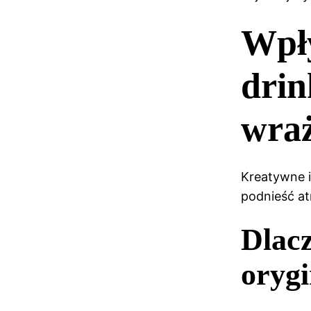
Wpł
dri
wraż
Kreatywne i
podnieść at
Dlacz
orygi