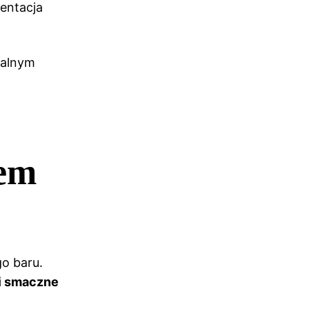
entacja
nalnym
nem
o baru.
 i smaczne