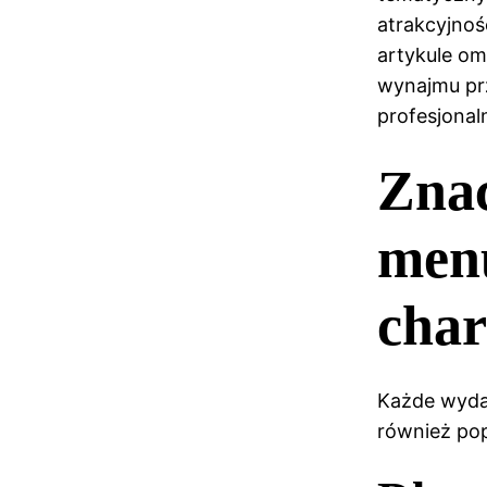
atrakcyjnoś
artykule om
wynajmu pr
profesjona
Znac
men
char
Każde wyda
również po