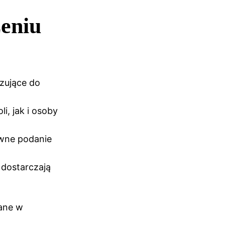
eniu
ązujące do
i, jak i osoby
owne podanie
dostarczają
ane w