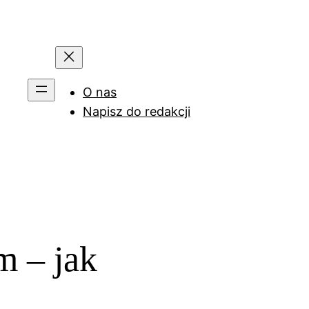
O nas
Napisz do redakcji
m – jak