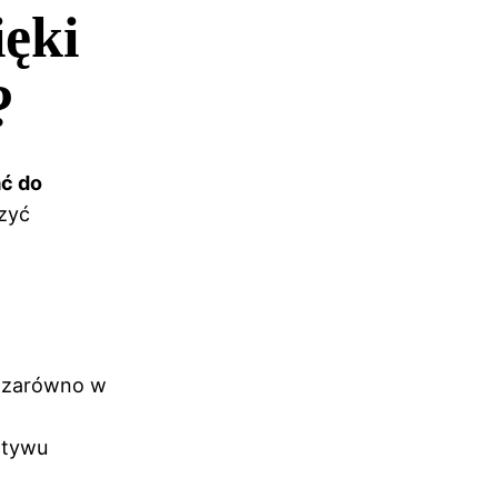
ięki
?
ć do
rzyć
– zarówno w
otywu