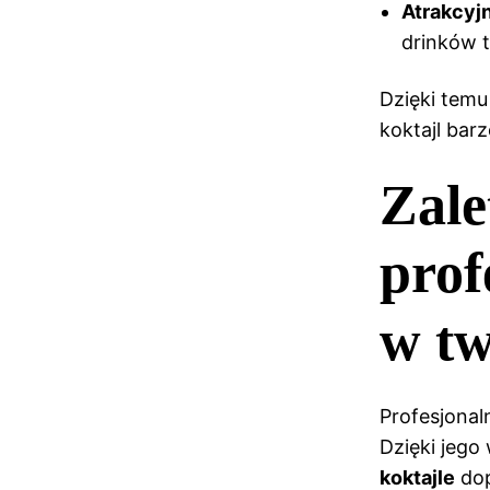
Atrakcyj
drinków 
Dzięki temu
koktajl bar
Zale
pro
w t
Profesjona
Dzięki jego
koktajle
dop