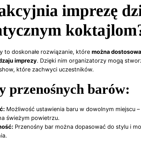
akcyjnia imprezę dz
atycznym koktajlom
y to doskonałe rozwiązanie, które
można dostosowa
dzaju imprezy
. Dzięki nim organizatorzy mogą stwo
show, które zachwyci uczestników.
ty przenośnych barów:
ć:
Możliwość ustawienia baru w dowolnym miejscu 
 i na świeżym powietrzu.
ność:
Przenośny bar można dopasować do stylu i m
ia.