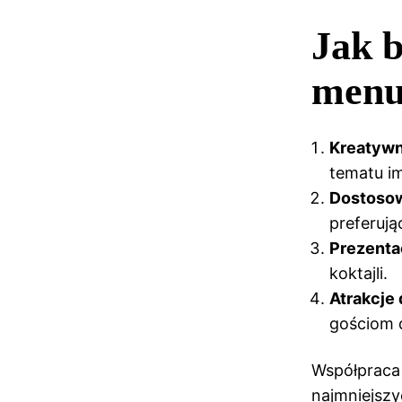
Jak 
men
Kreatywn
tematu i
Dostosow
preferują
Prezenta
koktajli.
Atrakcje
gościom 
Współpraca
najmniejszy