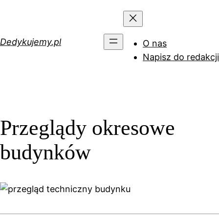
Przejdź
do
treści
Dedykujemy.pl
O nas
Napisz do redakcji
Przeglądy okresowe
budynków