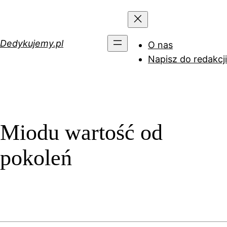
Przejdź
do
treści
Dedykujemy.pl
O nas
Napisz do redakcji
Miodu wartość od
pokoleń