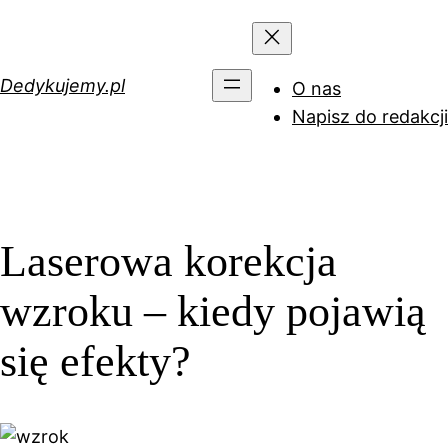
Przejdź
do
treści
Dedykujemy.pl
O nas
Napisz do redakcji
Laserowa korekcja
wzroku – kiedy pojawią
się efekty?