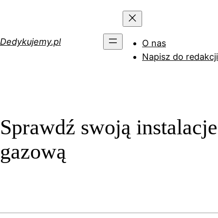
Przejdź
do
treści
Dedykujemy.pl
O nas
Napisz do redakcji
Sprawdź swoją instalacje
gazową