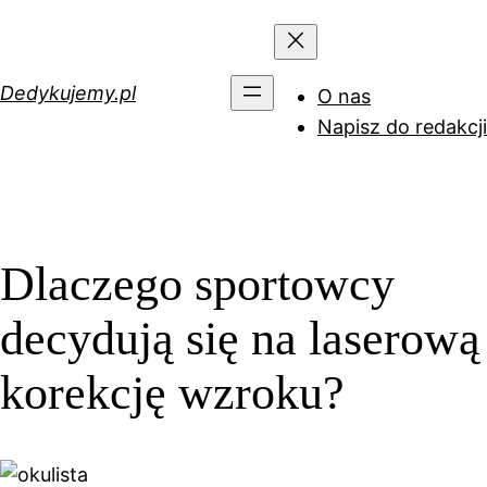
Przejdź
do
treści
Dedykujemy.pl
O nas
Napisz do redakcji
Dlaczego sportowcy
decydują się na laserową
korekcję wzroku?