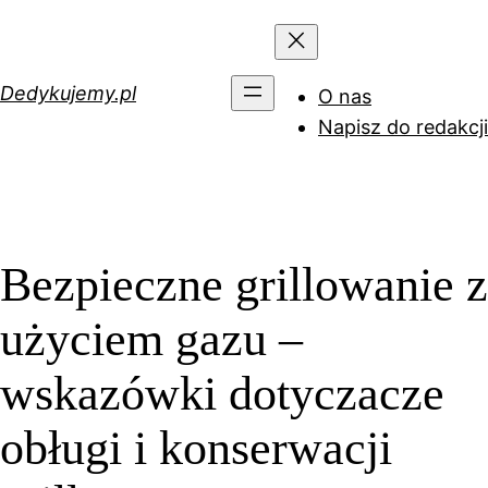
Przejdź
do
treści
Dedykujemy.pl
O nas
Napisz do redakcji
Bezpieczne grillowanie z
użyciem gazu –
wskazówki dotyczacze
obługi i konserwacji